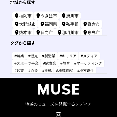
地域から探す
福岡市
うきは市
掛川市
大野城市
福岡県
鞍手郡
鎌倉市
熊本市
日向市
那珂川市
糸島市
苅田町
長崎市
宮崎市
鹿屋市
タグから探す
三原市
標津町
#農業
#観光
#製造業
#キャリア
#メディア
#スポーツ事業
#飲食業
#教育
#マーケティング
#起業
#応援
#挑戦
#地域貢献
#地方創生
#共創
#健康
#アーティスト
#金融
#IT
#研究
#タレント
#コーチング
#コンサルタント
#デザイン
#商業施設
#小売業
#経営
地域のミューズを発掘するメディア