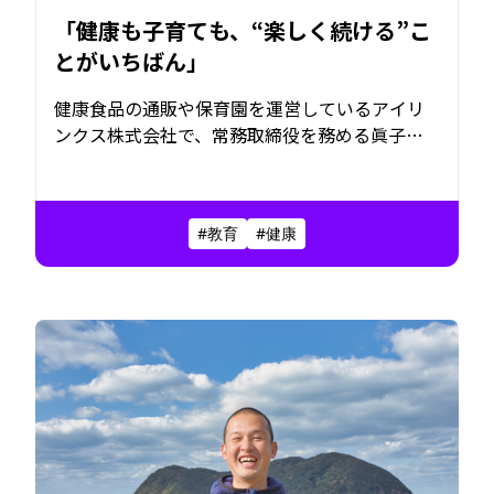
「健康も子育ても、“楽しく続ける”こ
とがいちばん」
健康食品の通販や保育園を運営しているアイリ
ンクス株式会社で、常務取締役を務める眞子健
太さん。
彼のキャリアは、思いがけない出来事から始ま
った波乱の社会人１年目に端を発する。
#教育
#健康
そこから健康、そして教育へと広がっていった
歩みは、いまこの会社で結実するための“必
然”だったのかもしれない。