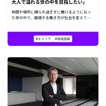
大人で溢れる世の中を目指したい」
時間や場所に縛られ過ぎずに働けるようになっ
た世の中で、越境する働き方が社会を変えてい
く。山本さんは、会社組織の中や地域の中で、
人と人の関係を紡いで育む人材事業を展開する
「株式会社andONE」に所属。身を置いている組
#キャリア
#地域貢献
織と地域にこだわりながら、それらに捉われす
ぎない働き方を実践している。