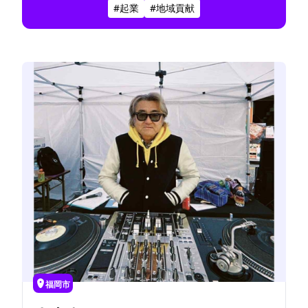
#起業
#地域貢献
スに多角的なアプローチで事業を展開してい
る。
福岡市