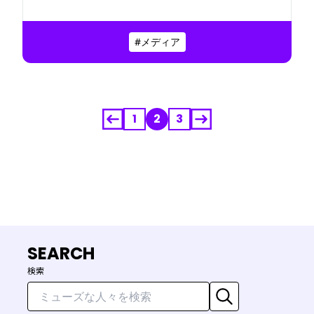
福岡支局過去最高の売上を更新。もともと経営
者に憧れがあったという中嶋さんの、これまで
#メディア
の歩みや仕事に対する想いとは。
1
2
3
SEARCH
検索