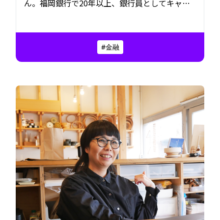
ん。福岡銀行で20年以上、銀行員としてキャリ
アを積んできた永吉さんは、社内起業という形
で“銀行の未来”に挑戦した。マーケティングに
特化したiBankマーケティング株式会社を立ち上
#金融
げ、そして2021年、デジタルバンク「みんなの
銀行」を誕生させる。福岡から全国へ。いま永
吉さんは、銀行のカタチそのものをアップデー
トしようとしている。