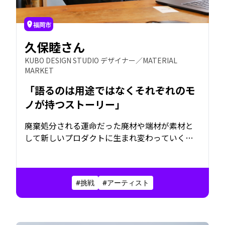
福岡市
久保睦さん
KUBO DESIGN STUDIO デザイナー／MATERIAL
MARKET
「語るのは用途ではなくそれぞれのモ
ノが持つストーリー」
廃棄処分される運命だった廃材や端材が素材と
して新しいプロダクトに生まれ変わっていく。
その発信源であるMATERIAL MARKETは個性的な
廃材たちを集めたセレクトショップだ。創業メ
ンバーの久保睦さんが、立ち上げから今日まで
#挑戦
#アーティスト
一貫して目指してきた「#廃材じゃなくなる日」
が当たり前の世界とは。