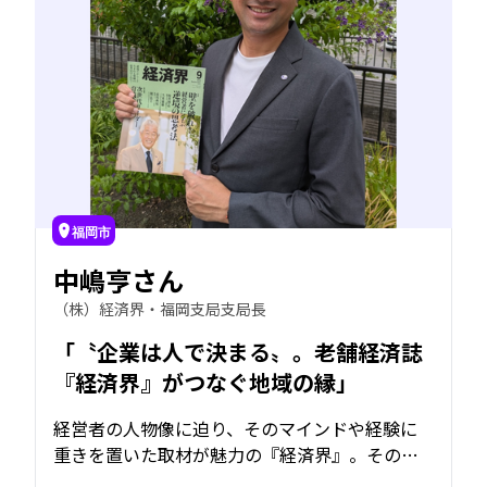
福岡市
中嶋亨さん
（株）経済界・福岡支局支局長
「〝企業は人で決まる〟。老舗経済誌
『経済界』がつなぐ地域の縁」
経営者の人物像に迫り、そのマインドや経験に
重きを置いた取材が魅力の『経済界』。その福
岡支局支局長である中嶋亨さんは、４年連続で