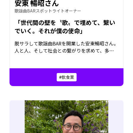
安東 暢昭さん
歌謡曲BARスポットライトオーナー
「世代間の壁を〝歌〟で埋めて、繋い
でいく。それが僕の使命」
脱サラして歌謡曲BARを開業した安東暢昭さん。
人と人、そして社会との繋がりを求めて、多く
の人々が集まる店「スポットライト」を経営
し、18年間守り続けてきた。SNSやAIが日々進
化する現代にあっても、変わらず求められるも
#飲食業
の――それは「心の繋がり」。そして、世代を超え
人々をひとつにするのは、いつの時代も〝歌〟
なのかもしれない。