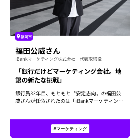
福岡市
福田公威さん
iBankマーケティング株式会社 代表取締役
「銀行だけどマーケティング会社。地
銀の新たな挑戦」
銀行員33年目、もともと〝安定志向〟の福田公
威さんが任命されたのは「iBankマーケティング
株式会社」の代表取締役。銀行の機能や叡智を
もとに、新しいサービスを次々にリリースして
いる。銀行が変われば、まちが変わる。安心と
#マーケティング
信頼はそのままに、未来を拓く、日本を元気に
する新たな挑戦とは。