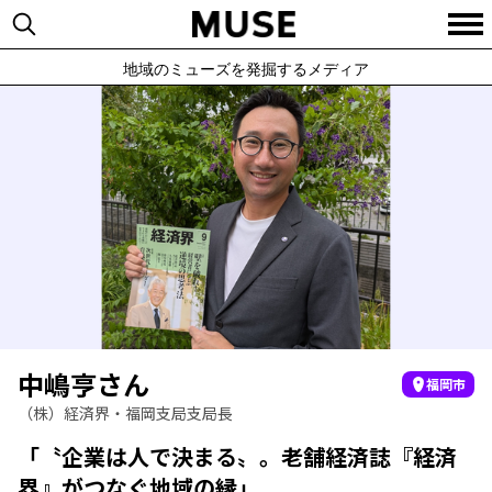
地域のミューズを発掘するメディア
中嶋亨さん
福岡市
（株）経済界・福岡支局支局長
「〝企業は人で決まる〟。老舗経済誌『経済
界』がつなぐ地域の縁」