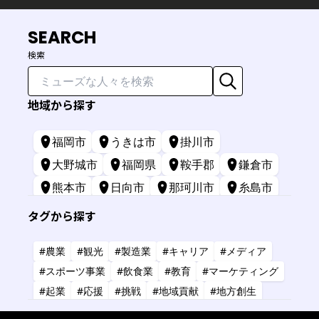
SEARCH
検索
地域から探す
福岡市
うきは市
掛川市
大野城市
福岡県
鞍手郡
鎌倉市
熊本市
日向市
那珂川市
糸島市
苅田町
長崎市
宮崎市
鹿屋市
タグから探す
三原市
標津町
#農業
#観光
#製造業
#キャリア
#メディア
#スポーツ事業
#飲食業
#教育
#マーケティング
#起業
#応援
#挑戦
#地域貢献
#地方創生
#共創
#健康
#アーティスト
#金融
#IT