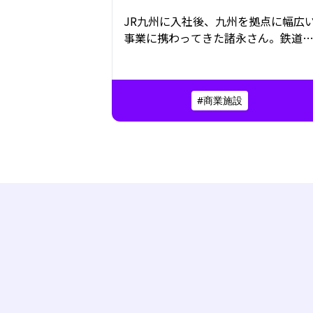
JR九州に入社後、九州を拠点に幅広
事業に携わってきた諸永さん。鉄道
とどまらず、地域と連携した観光開発
や商業施設の運営など、多角的な視点
で九州の魅力発信に取り組んできた
#商業施設
「九州の元気を、世界へ」というビ
ョンを掲げ、挑戦を続けるJR九州。
の中で、地域と向き合いながらキャリ
アを重ねてきた諸永さんの歩みとは