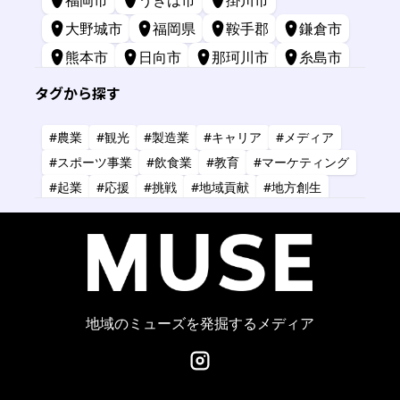
福岡市
うきは市
掛川市
大野城市
福岡県
鞍手郡
鎌倉市
熊本市
日向市
那珂川市
糸島市
苅田町
長崎市
宮崎市
鹿屋市
タグから探す
三原市
標津町
#農業
#観光
#製造業
#キャリア
#メディア
#スポーツ事業
#飲食業
#教育
#マーケティング
#起業
#応援
#挑戦
#地域貢献
#地方創生
#共創
#健康
#アーティスト
#金融
#IT
#研究
#タレント
#コーチング
#コンサルタント
#デザイン
#商業施設
#小売業
#経営
地域のミューズを発掘するメディア