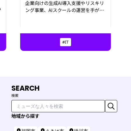
企業向けの生成AI導入支援やリスキリ
い
ング事業、AIスクールの運営を手がけ
に
るウィズトライ株式会社代表・末松光
太郎さん。最初の就職で大きな挫折を
経験したことをきっかけに、「挑戦す
。
ること」を自らに課し続けてきた。そ
#IT
ジ
して今、自身の経験を原点に、「挑戦
そ
する人」を一人でも増やしたいという
想いを胸に、熊本を拠点に活動を続け
？
ている。その原動力と、見据える未来
について話を聞いた。
SEARCH
検索
地域から探す