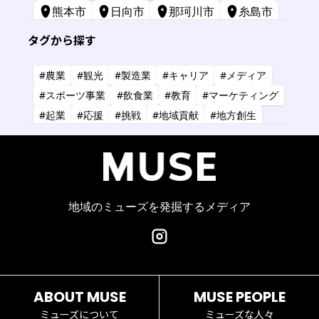
熊本市
日向市
那珂川市
糸島市
苅田町
長崎市
宮崎市
鹿屋市
タグから探す
三原市
標津町
#農業
#観光
#製造業
#キャリア
#メディア
#スポーツ事業
#飲食業
#教育
#マーケティング
#起業
#応援
#挑戦
#地域貢献
#地方創生
#共創
#健康
#アーティスト
#金融
#IT
#研究
#タレント
#コーチング
#コンサルタント
#デザイン
#商業施設
#小売業
#経営
地域のミューズを発掘するメディア
ABOUT MUSE
MUSE PEOPLE
ミューズについて
ミューズな人々