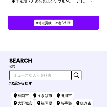
田中祐樹さんの信念はシンプルだ。しかし、そ
の実現のための考え方や行動は緻密で、哲学的
でもある。義理人情と独自の価値観を軸に、地
方を活性化する経営者の仕事観に迫る。
#地域貢献
#地方創生
SEARCH
検索
地域から探す
福岡市
うきは市
掛川市
大野城市
福岡県
鞍手郡
鎌倉市