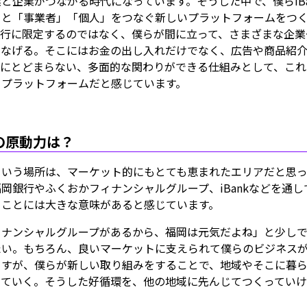
と企業がつながる時代になっています。そうした中で、僕らiBa
」と「事業者」「個人」をつなぐ新しいプラットフォームをつ
銀行に限定するのではなく、僕らが間に立って、さまざまな企業
つなげる。そこにはお金の出し入れだけでなく、広告や商品紹
けにとどまらない、多面的な関わりができる仕組みとして、これ
るプラットフォームだと感じています。
の原動力は？
という場所は、マーケット的にもとても恵まれたエリアだと思っ
岡銀行やふくおかフィナンシャルグループ、iBankなどを通
くことには大きな意味があると感じています。
ィナンシャルグループがあるから、福岡は元気だよね」と少しで
たい。もちろん、良いマーケットに支えられて僕らのビジネス
ますが、僕らが新しい取り組みをすることで、地域やそこに暮
っていく。そうした好循環を、他の地域に先んじてつくっていけ