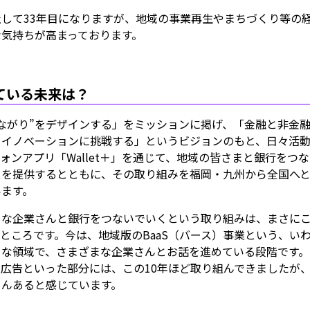
して33年目になりますが、地域の事業再生やまちづくり等の
な気持ちが高まっております。
ている未来は？
ながり”をデザインする」をミッションに掲げ、「金融と非金
・イノベーションに挑戦する」というビジョンのもと、日々活
ォンアプリ「Wallet＋」を通じて、地域の皆さまと銀行をつ
スを提供するとともに、その取り組みを福岡・九州から全国へ
います。
ろな企業さんと銀行をつないでいくという取り組みは、まさに
ところです。今は、地域版のBaaS（バース）事業という、い
うな領域で、さまざまな企業さんとお話を進めている段階です。
広告といった部分には、この10年ほど取り組んできましたが
さんあると感じています。