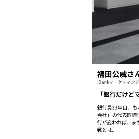
福田公威さ
iBankマーケティ
「銀行だけど
銀行員33年目、も
会社」の代表取締
行が変われば、ま
戦とは。