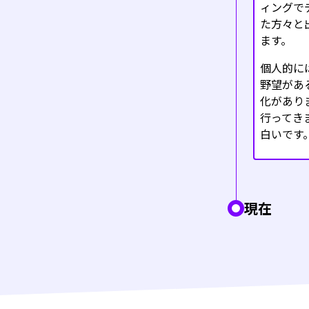
ィングで
た方々と
ます。
個人的に
野望があ
化があり
行ってき
白いです
現在