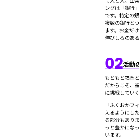
て人と人、企業
ングは「銀行
です。特定の
複数の銀行と
ます。お金だ
伸びしろのあ
02
活動
もともと福岡
だからこそ、福
に挑戦してい
「ふくおかフ
えるようにし
る部分もあり
っと豊かにな
います。