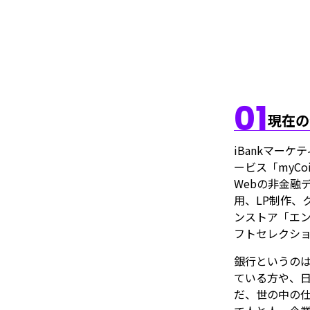
01
現在の
iBankマー
ービス「myC
Webの非金融
用、LP制作、
ンストア「エ
フトセレクシ
銀行というの
ている方や、
だ、世の中の