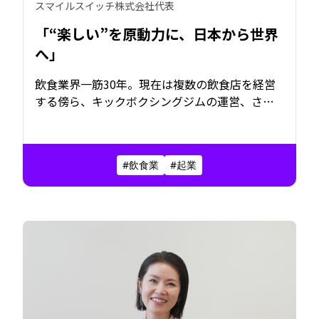
スマイルスイッチ株式会社代表
「“楽しい”を原動力に、日本から世界
へ」
飲食業界一筋30年。現在は複数の飲食店を経営
する傍ら、キックボクシングジムの運営、さら
に米事業にも挑戦する武井剛さん。次々と新し
いことに取り組み続ける原動力は、「楽しいか
ら」というシンプルな理由。地元・福岡への想
#飲食業
#起業
いを大切にしながら、地域への還元や次世代へ
のバトンにも目を向けている。視線の先にある
のは、世界での展開という新たなステージだ。
広がり続ける挑戦の背景にある、そのエネルギ
ーの源とは。