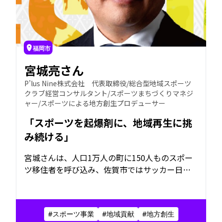
福岡市
宮城亮さん
P’lus Nine株式会社 代表取締役/総合型地域スポーツ
クラブ経営コンサルタント/スポーツまちづくりマネジ
ャー/スポーツによる地方創生プロデューサー
「スポーツを起爆剤に、地域再生に挑
み続ける」
宮城さんは、人口1万人の町に150人ものスポー
ツ移住者を呼び込み、佐賀市ではサッカー日本
代表監督とスポーツ振興を語るイベントを開催
するなど、スポーツを通じて少子高齢化や過疎
化、健康問題、コミュニティの分断といった地
#スポーツ事業
#地域貢献
#地方創生
域課題の解決に取り組んでいます。スポーツには