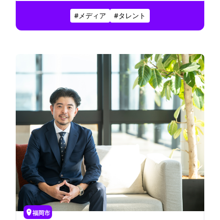
だからこそ、「人が伝える言葉の力」を大切に
#メディア
#タレント
したい――。そう語る山口さんは、プライベートで
は愛犬家としての顔も。無添加にこだわった“わ
んこのおやつ”ブランドを立ち上げるなど、新た
な挑戦も続けている。仕事への向き合い方か
ら、これからの展望まで、お話を聞いてみた。
福岡市