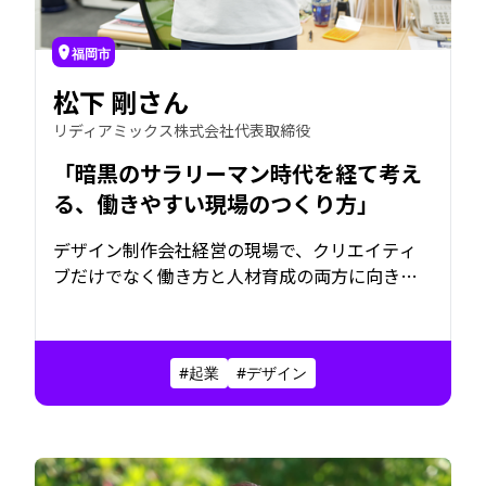
福岡市
松下 剛さん
リディアミックス株式会社代表取締役
「暗黒のサラリーマン時代を経て考え
る、働きやすい現場のつくり方」
デザイン制作会社経営の現場で、クリエイティ
ブだけでなく働き方と人材育成の両方に向き合
ってきた松下さん。新卒では印刷会社で上下関
係の厳しい時代を経験したからこそ、その構造
を美化せず、より持続可能な業界のあり方を模
#起業
#デザイン
索している。デザイナーを育てることは、未来
の土台をつくることでもある。その視点から、
これからのクリエイティブ業界を考える持続可
能な創造の現場は、どのようにつくられていく
のか。