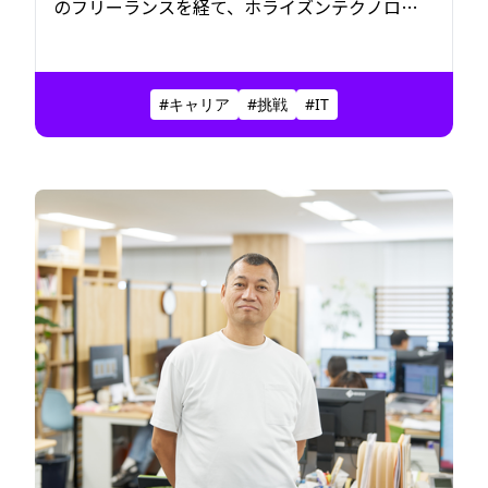
のフリーランスを経て、ホライズンテクノロジ
ー株式会社でマネージャーとして活躍する玉城
優斗さん。業務効率化をきっかけにプログラミ
ングに興味を持ち、未経験からエンジニアへ転
#キャリア
#挑戦
#IT
身を果たしました。その原動力は「楽しいかど
うか」という価値観と、知らない世界に迷わず
飛び込む探求心にあります。挑戦を重ねながら、
自分らしいキャリアを築いてきた歩みをたどり
ます。