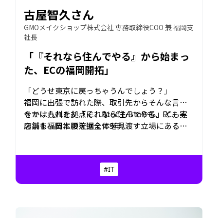
古屋智久さん
GMOメイクショップ株式会社 専務取締役COO 兼 福岡支
社長
「『それなら住んでやる』から始まっ
た、ECの福岡開拓」
「どうせ東京に戻っちゃうんでしょう？」
福岡に出張で訪れた際、取引先からそんな言葉
をかけられた。「それなら住んでやる」と、そ
今では九州を拠点に、BtoCもBtoBも、ECも実
のまま福岡に腰を据えて9年。
店舗も、日本の流通全体を見渡す立場にある。
ECサービスの競合が増えるなかで、GMOメイク
ショップの強みとは？
#IT