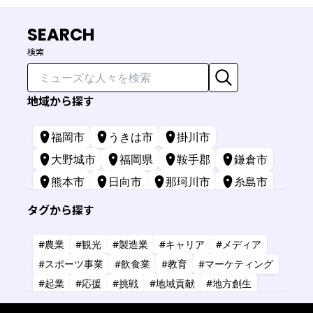
SEARCH
検索
地域から探す
福岡市
うきは市
掛川市
大野城市
福岡県
鞍手郡
鎌倉市
熊本市
日向市
那珂川市
糸島市
苅田町
長崎市
宮崎市
鹿屋市
タグから探す
三原市
標津町
#農業
#観光
#製造業
#キャリア
#メディア
#スポーツ事業
#飲食業
#教育
#マーケティング
#起業
#応援
#挑戦
#地域貢献
#地方創生
#共創
#健康
#アーティスト
#金融
#IT