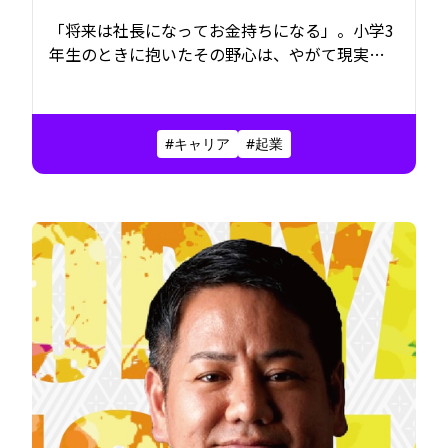
「将来は社長になってお金持ちになる」。小学3
年生のときに抱いたその野心は、やがて現実と
なる。「こどもの夢を応援する株式会社」代
表・井土朋厚さんは、日本にデリバリー文化を
根づかせ、成功と挫折の両方を経験した先
#キャリア
#起業
で、“誰かの夢を応援する”という新たな使命に
たどり着いた。その選択が示す、新しい豊かさ
のかたちとは。