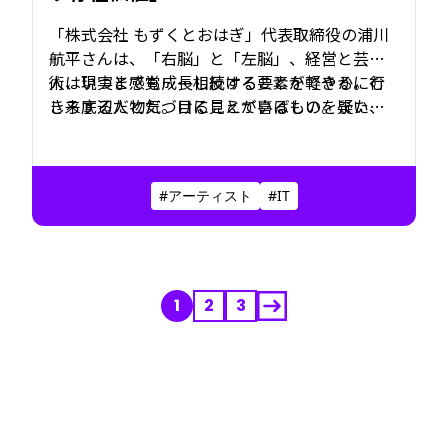
「株式会社 もずくとおはぎ」代表取締役の浦川
航平さんは、「右脳」と「左脳」、経営と芸
術、現実と感覚……相反する要素を軽やかに行
人はいつまでも成長し続けることができる。む
き来する人物だ。目に見えているものを疑い、
しろ底辺だと気づけることが喜ばしい。また登
物事の本質を問う。掘り起こし、丁寧にすくい
ることができるのだから。浦川さんはその生き
上げた価値を掛け合わせ、その可能性を何倍に
方で示している。
も拡張していく。その姿は、分断が進む時代に
#アーティスト
#IT
おいて人や価値のあいだに対話を生む“ファシリ
テーター”であり、変化を引き起こす“トリガ
ー”でもある。
1
2
3