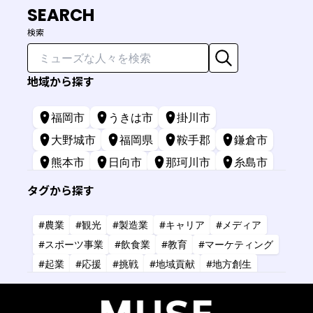
SEARCH
検索
地域から探す
福岡市
うきは市
掛川市
大野城市
福岡県
鞍手郡
鎌倉市
熊本市
日向市
那珂川市
糸島市
苅田町
長崎市
宮崎市
鹿屋市
タグから探す
三原市
標津町
#農業
#観光
#製造業
#キャリア
#メディア
#スポーツ事業
#飲食業
#教育
#マーケティング
#起業
#応援
#挑戦
#地域貢献
#地方創生
#共創
#健康
#アーティスト
#金融
#IT
#研究
#タレント
#コーチング
#コンサルタント