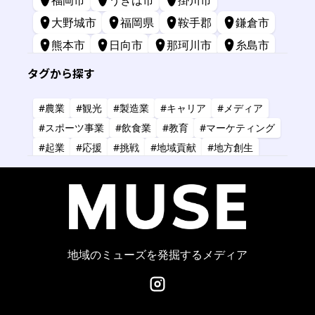
福岡市
うきは市
掛川市
大野城市
福岡県
鞍手郡
鎌倉市
熊本市
日向市
那珂川市
糸島市
苅田町
長崎市
宮崎市
鹿屋市
タグから探す
三原市
標津町
#農業
#観光
#製造業
#キャリア
#メディア
#スポーツ事業
#飲食業
#教育
#マーケティング
#起業
#応援
#挑戦
#地域貢献
#地方創生
#共創
#健康
#アーティスト
#金融
#IT
#研究
#タレント
#コーチング
#コンサルタント
#デザイン
#商業施設
#小売業
#経営
地域のミューズを発掘するメディア