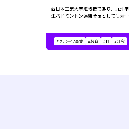
生」
西日本工業大学准教授であり、九州学
生バドミントン連盟会長としても活
する井上翼さん。情報工学からスポ
ツまで、分野を横断しながらキャリア
を築いてきた。その歩みの原点にあ
#スポーツ事業
#教育
#IT
#研究
のは、「おもしろそう」という純粋
好奇心。音楽や漫画への愛も仕事の
想につながり、スポーツや教育の世界
に残る固定観念を軽やかに更新して
く。枠にとらわれない挑戦を続ける
その現在地を聞いた。