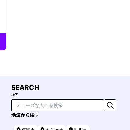
動
ー
る
な
発
い
、
SEARCH
検索
地域から探す