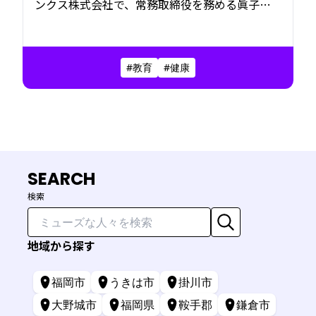
ンクス株式会社で、常務取締役を務める眞子健
太さん。
彼のキャリアは、思いがけない出来事から始ま
った波乱の社会人１年目に端を発する。
#教育
#健康
そこから健康、そして教育へと広がっていった
歩みは、いまこの会社で結実するための“必
然”だったのかもしれない。
SEARCH
検索
地域から探す
福岡市
うきは市
掛川市
大野城市
福岡県
鞍手郡
鎌倉市