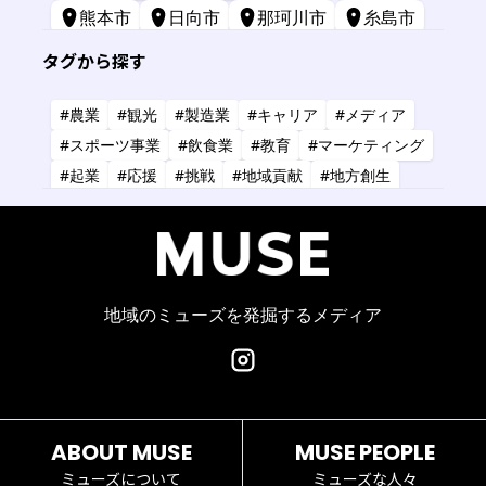
熊本市
日向市
那珂川市
糸島市
苅田町
長崎市
宮崎市
鹿屋市
タグから探す
三原市
標津町
#農業
#観光
#製造業
#キャリア
#メディア
#スポーツ事業
#飲食業
#教育
#マーケティング
#起業
#応援
#挑戦
#地域貢献
#地方創生
#共創
#健康
#アーティスト
#金融
#IT
#研究
#タレント
#コーチング
#コンサルタント
#デザイン
#商業施設
#小売業
#経営
地域のミューズを発掘するメディア
ABOUT MUSE
MUSE PEOPLE
ミューズについて
ミューズな人々