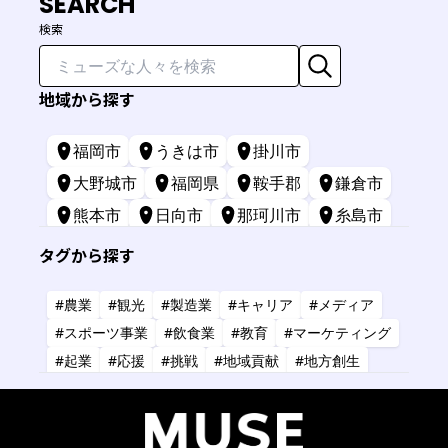
SEARCH
検索
地域から探す
福岡市
うきは市
掛川市
大野城市
福岡県
鞍手郡
鎌倉市
熊本市
日向市
那珂川市
糸島市
苅田町
長崎市
宮崎市
鹿屋市
タグから探す
三原市
標津町
#農業
#観光
#製造業
#キャリア
#メディア
#スポーツ事業
#飲食業
#教育
#マーケティング
#起業
#応援
#挑戦
#地域貢献
#地方創生
#共創
#健康
#アーティスト
#金融
#IT
#研究
#タレント
#コーチング
#コンサルタント
#デザイン
#商業施設
#小売業
#経営