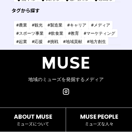
苅田町
長崎市
宮崎市
鹿屋市
タグから探す
三原市
標津町
#農業
#観光
#製造業
#キャリア
#メディア
#スポーツ事業
#飲食業
#教育
#マーケティング
#起業
#応援
#挑戦
#地域貢献
#地方創生
#共創
#健康
#アーティスト
#金融
#IT
#研究
#タレント
#コーチング
#コンサルタント
#デザイン
#商業施設
#小売業
#経営
地域のミューズを発掘するメディア
ABOUT MUSE
MUSE PEOPLE
ミューズについて
ミューズな人々