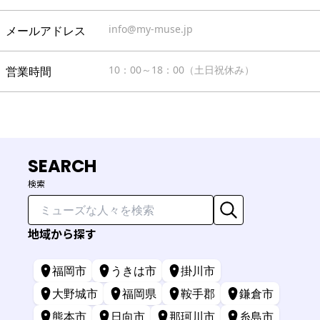
info@my-muse.jp
メールアドレス
10：00～18：00（土日祝休み）
営業時間
SEARCH
検索
地域から探す
福岡市
うきは市
掛川市
大野城市
福岡県
鞍手郡
鎌倉市
熊本市
日向市
那珂川市
糸島市