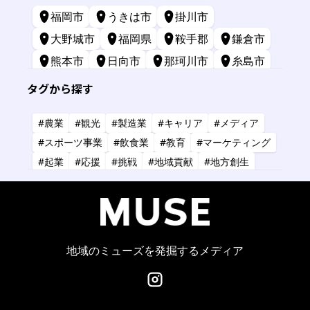
福岡市
うきは市
掛川市
大野城市
福岡県
鞍手郡
鎌倉市
熊本市
日向市
那珂川市
糸島市
苅田町
長崎市
宮崎市
鹿屋市
タグから探す
三原市
標津町
#農業
#観光
#製造業
#キャリア
#メディア
#スポーツ事業
#飲食業
#教育
#マーケティング
#起業
#応援
#挑戦
#地域貢献
#地方創生
#共創
#健康
#アーティスト
#金融
#IT
#研究
#タレント
#コーチング
#コンサルタント
#デザイン
#商業施設
#小売業
#経営
地域のミューズを発掘するメディア