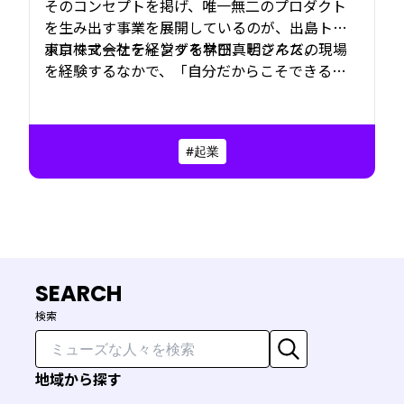
そのコンセプトを掲げ、唯一無二のプロダクト
を生み出す事業を展開しているのが、出島トン
ボロ株式会社を経営する林田真明さんだ。
東京でマーケティングを学び、ビジネスの現場
を経験するなかで、「自分だからこそできるこ
とは何か」と向き合い続けた。その問いの先に
たどり着いたのが、故郷・長崎という土地だっ
た。内と外、過去と未来が交差してきたこの街
#起業
で、地域の物語や素材をプロダクトへと翻訳
し、世界と日本をつなぐ“媒介者”として活動を
続けている。
SEARCH
検索
地域から探す