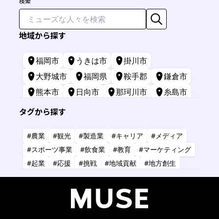
検索
地域から探す
福岡市
うきは市
掛川市
大野城市
福岡県
鞍手郡
鎌倉市
熊本市
日向市
那珂川市
糸島市
苅田町
長崎市
宮崎市
鹿屋市
タグから探す
三原市
標津町
#農業
#観光
#製造業
#キャリア
#メディア
#スポーツ事業
#飲食業
#教育
#マーケティング
#起業
#応援
#挑戦
#地域貢献
#地方創生
#共創
#健康
#アーティスト
#金融
#IT
#研究
#タレント
#コーチング
#コンサルタント
#デザイン
#商業施設
#小売業
#経営