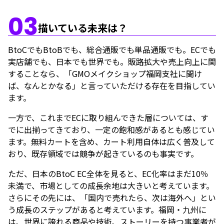
03
描いている未来は？
BtoCでもBtoBでも、総合通販でも単品通販でも。ECでも
実店舗でも、日本でも世界でも。販路拡大や売上向上に関
することなら、「GMOメイクショップ福岡支社に聞け
ば、なんとかなる」と言っていただける存在を目指してい
ます。
一方で、これまでECに取り組んできた層については、す
でに出揃ってきており、一定の飽和感があるとも感じてい
ます。無料カートを含め、カート利用自体は広く普及して
おり、既存領域では競争が起きているのも事実です。
ただ、日本のBtoC EC全体を見ると、EC化率はまだ10％
未満で、市場としての成長余地は大きいと考えています。
さらにその先には、「国内で売れたら、次は海外へ」とい
う成長のステップがあると考えています。福岡・九州に
は、世界に誇れる商品や技術、ストーリーを持つ事業者が