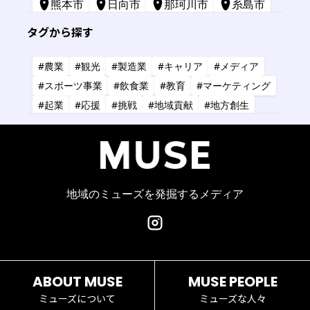
熊本市
日向市
那珂川市
糸島市
苅田町
長崎市
宮崎市
鹿屋市
タグから探す
三原市
標津町
#農業
#観光
#製造業
#キャリア
#メディア
#スポーツ事業
#飲食業
#教育
#マーケティング
#起業
#応援
#挑戦
#地域貢献
#地方創生
#共創
#健康
#アーティスト
#金融
#IT
#研究
#タレント
#コーチング
#コンサルタント
#デザイン
#商業施設
#小売業
#経営
地域のミューズを発掘するメディア
ABOUT MUSE
MUSE PEOPLE
ミューズについて
ミューズな人々