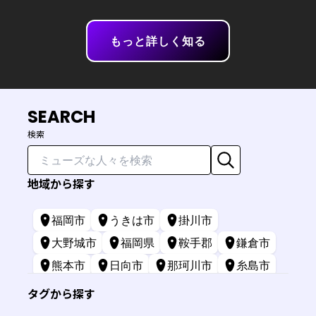
もっと詳しく知る
SEARCH
検索
地域から探す
福岡市
うきは市
掛川市
大野城市
福岡県
鞍手郡
鎌倉市
熊本市
日向市
那珂川市
糸島市
苅田町
長崎市
宮崎市
鹿屋市
タグから探す
三原市
標津町