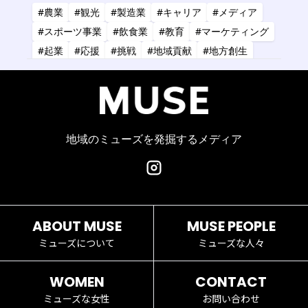
#農業
#観光
#製造業
#キャリア
#メディア
#スポーツ事業
#飲食業
#教育
#マーケティング
#起業
#応援
#挑戦
#地域貢献
#地方創生
#共創
#健康
#アーティスト
#金融
#IT
#研究
#タレント
#コーチング
#コンサルタント
#デザイン
#商業施設
#小売業
#経営
地域のミューズを発掘するメディア
ABOUT MUSE
MUSE PEOPLE
ミューズについて
ミューズな人々
WOMEN
CONTACT
ミューズな女性
お問い合わせ