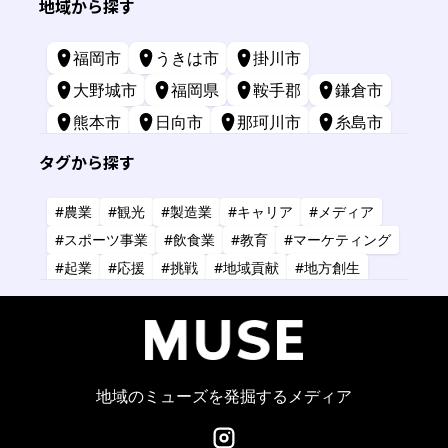
地域から探す
福岡市
うきは市
掛川市
大野城市
福岡県
鞍手郡
鎌倉市
熊本市
日向市
那珂川市
糸島市
苅田町
長崎市
宮崎市
鹿屋市
タグから探す
三原市
標津町
#農業
#観光
#製造業
#キャリア
#メディア
#スポーツ事業
#飲食業
#教育
#マーケティング
#起業
#応援
#挑戦
#地域貢献
#地方創生
#共創
#健康
#アーティスト
#金融
#IT
#研究
#タレント
#コーチング
#コンサルタント
#デザイン
#商業施設
#小売業
#経営
地域のミューズを発掘するメディア