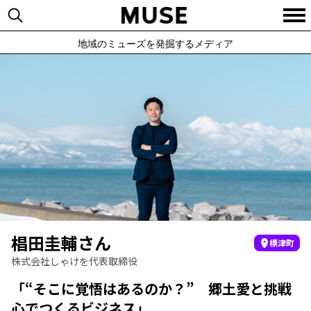
地域のミューズを発掘するメディア
椙田圭輔さん
標津町
株式会社しゃけを代表取締役
「“そこに覚悟はあるのか？” 郷土愛と挑戦
心でつくるビジネス」