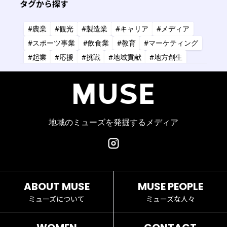
タグから探す
三原市
標津町
#農業
#観光
#製造業
#キャリア
#メディア
#スポーツ事業
#飲食業
#教育
#マーケティング
#起業
#応援
#挑戦
#地域貢献
#地方創生
#共創
#健康
#アーティスト
#金融
#IT
#研究
#タレント
#コーチング
#コンサルタント
#デザイン
#商業施設
#小売業
#経営
地域のミューズを発掘するメディア
ABOUT MUSE
MUSE PEOPLE
ミューズについて
ミューズな人々