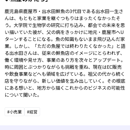
鹿児島県鹿屋市・出水田鮮魚の3代目である出水田一生さ
んは、もともと家業を継ぐつもりはまったくなかったそ
う。大学院で生物学の研究に打ち込み、都会での未来を思
い描いていた彼が、父の病をきっかけに地元・鹿屋市へU
ターンすることになる。魚の知識もないまま飛び込んだ家
業。しかし、「ただの魚屋では終わりたくなかった」と語
る出水田さんは、従来の鮮魚店のイメージにとらわれず、
働く環境や見せ方、事業のあり方を次々とアップデート。
時に周囲とぶつかりながらも挑戦を重ね、現在はEC販売
や飲食事業などへも領域を広げている。祖父の代から続く
店を守りながら、新しい価値を生み出していく。その根底
にある想いと、地方から描くこれからのビジネスの可能性
について聞いた。
#小売業
#経営