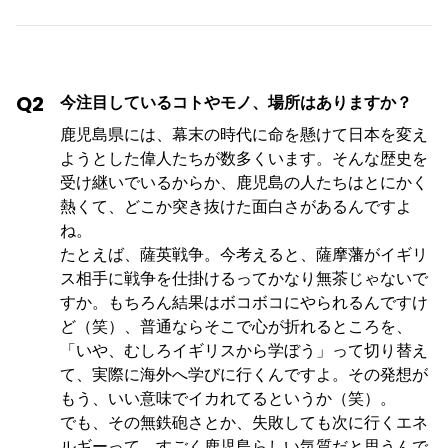
Q2
今注目しているコトやモノ、場所はありますか？
鹿児島県には、幕末の時代に命を懸けて日本を変え
ようとした偉人たちが数多くいます。そんな歴史を
受け継いでいるからか、鹿児島の人たちはとにかく
熱くて、どこか突き抜けた面白さがあるんですよ
ね。
たとえば、薩英戦争。今考えると、薩摩藩がイギリ
ス相手に戦争を仕掛けるってかなり無茶じゃないで
すか。もちろん結果はボコボコにやられるんですけ
ど（笑）、普通ならそこで心が折れるところを、
「いや、むしろイギリスから学ぼう」って切り替え
て、実際に海外へ学びに行くんですよ。その発想が
もう、いい意味でイカれてるというか（笑）。
でも、その無鉄砲さとか、失敗しても次に行くエネ
ルギーって、すごく鹿児島らしい気質だと思うんで