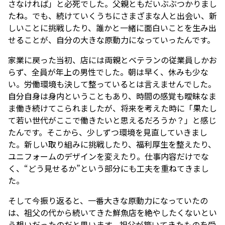
さなければ」と必死でした。父親ともだいぶぶつかりまし
たね。でも、続けていくうちにさまざまな人と出会い、新
しいことに挑戦したり、誰かと一緒に面白いことを生み出
せることが、自分の大きな原動力になっていったんです。
家業に戻った当初、店には両親とベテランの従業員しかお
らず、全員が年上の男性でした。朝は早く、休みも少な
い。労働環境も決して整っているとは言えませんでした。
自分自身は身内ということもあり、時間の感覚も曖昧なま
ま働き続けてこられましたが、将来を考えた時に「果たし
て若い世代がここで働きたいと思えるだろうか？」と感じ
たんです。そこから、少しずつ環境を見直していきまし
た。新しい取り組みに挑戦したり、福利厚生を整えたり、
ユニフォームのデザインを変えたり。仕事内容だけでな
く、“どう見せるか”という部分にも工夫を重ねてきまし
た。
そして今振り返ると、一番大きな原動力になっていたの
は、祖父の代から続いてきた鮮魚店を絶やしたくないとい
う想いだったのだと思います。祖父が築いてきたものを受