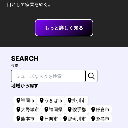
目として家業を継ぐ。
もっと詳しく知る
SEARCH
検索
地域から探す
福岡市
うきは市
掛川市
大野城市
福岡県
鞍手郡
鎌倉市
熊本市
日向市
那珂川市
糸島市
苅田町
長崎市
宮崎市
鹿屋市