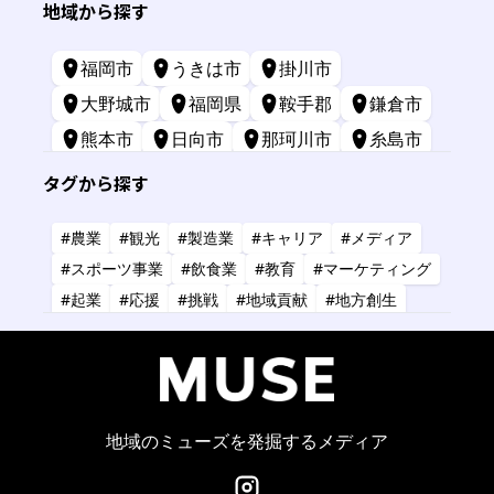
地域から探す
福岡市
うきは市
掛川市
大野城市
福岡県
鞍手郡
鎌倉市
熊本市
日向市
那珂川市
糸島市
苅田町
長崎市
宮崎市
鹿屋市
タグから探す
三原市
標津町
#農業
#観光
#製造業
#キャリア
#メディア
#スポーツ事業
#飲食業
#教育
#マーケティング
#起業
#応援
#挑戦
#地域貢献
#地方創生
#共創
#健康
#アーティスト
#金融
#IT
#研究
#タレント
#コーチング
#コンサルタント
#デザイン
#商業施設
#小売業
#経営
地域のミューズを発掘するメディア