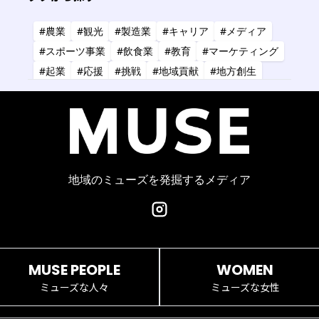
三原市
標津町
#農業
#観光
#製造業
#キャリア
#メディア
#スポーツ事業
#飲食業
#教育
#マーケティング
#起業
#応援
#挑戦
#地域貢献
#地方創生
#共創
#健康
#アーティスト
#金融
#IT
#研究
#タレント
#コーチング
#コンサルタント
#デザイン
#商業施設
#小売業
#経営
地域のミューズを発掘するメディア
MUSE PEOPLE
WOMEN
ミューズな人々
ミューズな女性